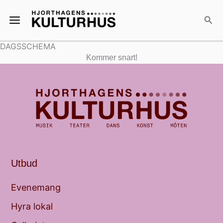
Hoppa
Main
till
Sök
Menu
innehåll
DAGSSCHEMA
Kommer snart!
Utbud
Evenemang
Hyra lokal