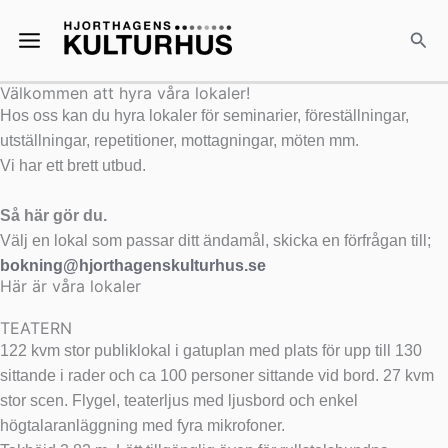
Hoppa
Main
till
Sök
Menu
innehåll
Välkommen att hyra våra lokaler!
Hos oss kan du hyra lokaler för seminarier, föreställningar,
utställningar, repetitioner, mottagningar, möten mm.
Vi har ett brett utbud.
Så här gör du.
Välj en lokal som passar ditt ändamål, skicka en förfrågan till;
bokning@hjorthagenskulturhus.se
Här är våra lokaler
TEATERN
122 kvm stor publiklokal i gatuplan med plats för upp till 130
sittande i rader och ca 100 personer sittande vid bord. 27 kvm
stor scen. Flygel, teaterljus med ljusbord och enkel
högtalaranläggning med fyra mikrofoner.