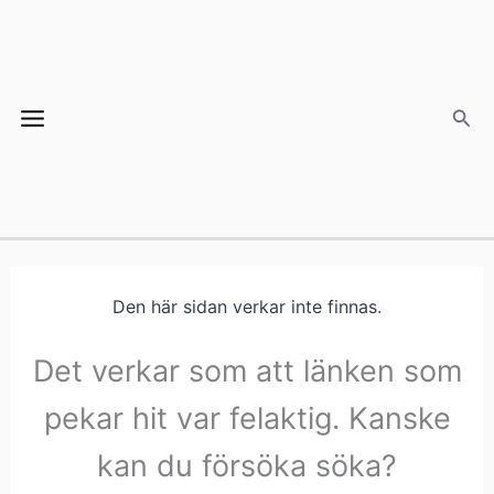
Hoppa
Main
till
Menu
innehåll
Sök
Den här sidan verkar inte finnas.
Det verkar som att länken som
pekar hit var felaktig. Kanske
kan du försöka söka?