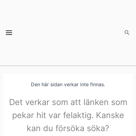
Hoppa
Main
till
Menu
innehåll
Sök
Den här sidan verkar inte finnas.
Det verkar som att länken som
pekar hit var felaktig. Kanske
kan du försöka söka?